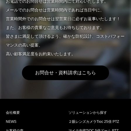
お電話でのお問合せは営業時間内にて対応いたします。
メールでのお問合せは営業時間内であれば当日中に、
営業時間外でのお問合せは翌営業日に必ずお返事いたします！
また、お客様の貴重なご意見もお待ちしております。
皆さまに満足して頂けるよう、確かな防犯設計、コストパフォー
マンスの高い提案、
高い顧客満足度をお約束いたします。
お問合せ・資料請求はこちら
会社概要
ソリューションから探す
NEWS
２眼レンズカメラTioc 25倍 PTZ
お客様の声
マイク内蔵TiOC 5倍ズーム PTZ