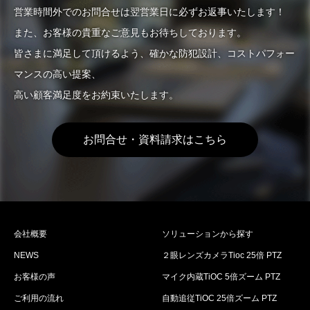
営業時間外でのお問合せは翌営業日に必ずお返事いたします！
また、お客様の貴重なご意見もお待ちしております。
皆さまに満足して頂けるよう、確かな防犯設計、コストパフォー
マンスの高い提案、
高い顧客満足度をお約束いたします。
お問合せ・資料請求はこちら
会社概要
ソリューションから探す
NEWS
２眼レンズカメラTioc 25倍 PTZ
お客様の声
マイク内蔵TiOC 5倍ズーム PTZ
ご利用の流れ
自動追従TiOC 25倍ズーム PTZ