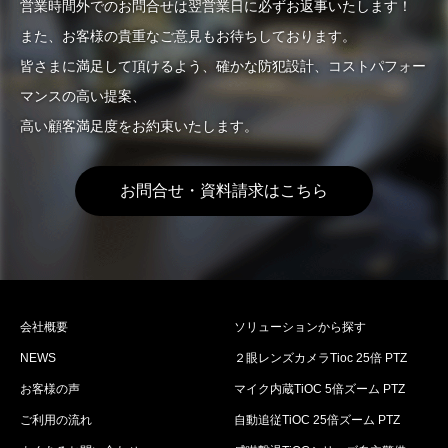
営業時間外でのお問合せは翌営業日に必ずお返事いたします！
また、お客様の貴重なご意見もお待ちしております。
皆さまに満足して頂けるよう、確かな防犯設計、コストパフォー
マンスの高い提案、
高い顧客満足度をお約束いたします。
お問合せ・資料請求はこちら
会社概要
ソリューションから探す
NEWS
２眼レンズカメラTioc 25倍 PTZ
お客様の声
マイク内蔵TiOC 5倍ズーム PTZ
ご利用の流れ
自動追従TiOC 25倍ズーム PTZ