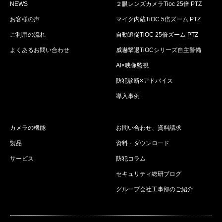
NEWS
２眼レンズカメラTioc 25倍 PTZ
お客様の声
マイク内蔵TiOC 5倍ズーム PTZ
ご利用の流れ
自動追従TiOC 25倍ズーム PTZ
よくあるお問い合わせ
威嚇撃退TiOCシリーズ自主警備
AI×映像監視
防犯診断×アドバイス
導入事例
カメラの機能
お問い合わせ、資料請求
製品
資料・ダウンロード
サービス
防犯コラム
セキュリティ総研ブログ
グループ会社工事部のご紹介