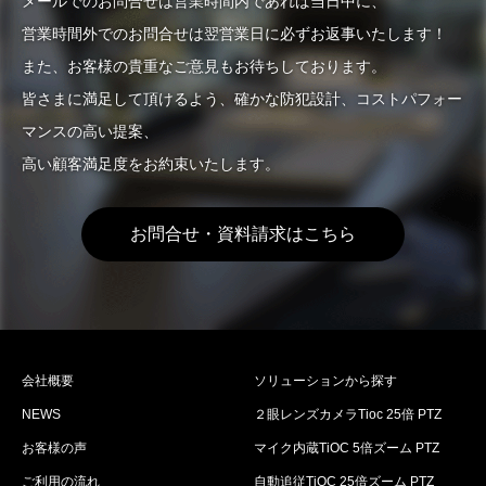
メールでのお問合せは営業時間内であれば当日中に、
営業時間外でのお問合せは翌営業日に必ずお返事いたします！
また、お客様の貴重なご意見もお待ちしております。
皆さまに満足して頂けるよう、確かな防犯設計、コストパフォー
マンスの高い提案、
高い顧客満足度をお約束いたします。
お問合せ・資料請求はこちら
会社概要
ソリューションから探す
NEWS
２眼レンズカメラTioc 25倍 PTZ
お客様の声
マイク内蔵TiOC 5倍ズーム PTZ
ご利用の流れ
自動追従TiOC 25倍ズーム PTZ