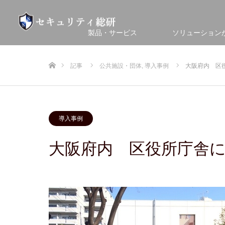
製品・サービス
ソリューション
ホーム
記事
公共施設・団体
,
導入事例
大阪府内 区
導入事例
大阪府内 区役所庁舎