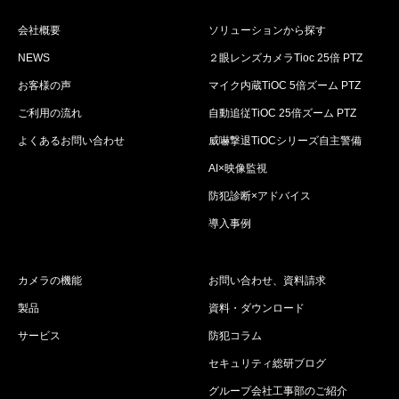
会社概要
ソリューションから探す
NEWS
２眼レンズカメラTioc 25倍 PTZ
お客様の声
マイク内蔵TiOC 5倍ズーム PTZ
ご利用の流れ
自動追従TiOC 25倍ズーム PTZ
よくあるお問い合わせ
威嚇撃退TiOCシリーズ自主警備
AI×映像監視
防犯診断×アドバイス
導入事例
カメラの機能
お問い合わせ、資料請求
製品
資料・ダウンロード
サービス
防犯コラム
セキュリティ総研ブログ
グループ会社工事部のご紹介